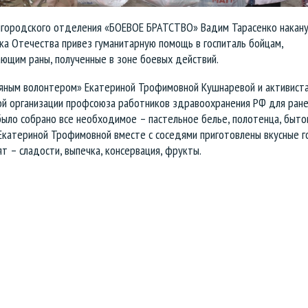
лгородского отделения «БОЕВОЕ БРАТСТВО» Вадим Тарасенко накан
ка Отечества привез гуманитарную помощь в госпиталь бойцам,
ющим раны, полученные в зоне боевых действий.
яным волонтером» Екатериной Трофимовной Кушнаревой и активиста
ой организации профсоюза работников здравоохранения РФ для ран
было собрано все необходимое – пастельное белье, полотенца, быт
 Екатериной Трофимовной вместе с соседями приготовлены вкусные г
т – сладости, выпечка, консервация, фрукты.