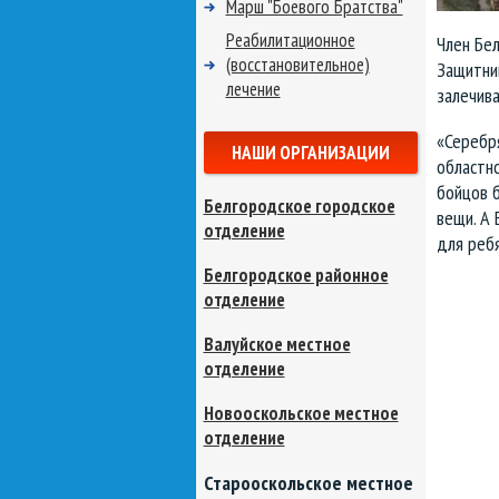
Марш "Боевого Братства"
Реабилитационное
Член Бе
(восстановительное)
Защитни
лечение
залечива
«Серебр
НАШИ ОРГАНИЗАЦИИ
областн
бойцов 
Белгородское городское
вещи. А
отделение
для ребя
Белгородское районное
отделение
Валуйское местное
отделение
Новооскольское местное
отделение
Старооскольское местное