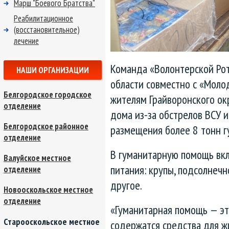
Марш "Боевого Братства"
Реабилитационное
(восстановительное)
лечение
Команда «Волонтерской Ро
НАШИ ОРГАНИЗАЦИИ
области совместно с «Моло
Белгородское городское
жителям Грайворонского о
отделение
дома из-за обстрелов ВСУ 
Белгородское районное
размещения более 8 тонн 
отделение
В гуманитарную помощь в
Валуйское местное
питания: крупы, подсолнечно
отделение
другое.
Новооскольское местное
отделение
«Гуманитарная помощь — эт
Старооскольское местное
содержатся средства для ж