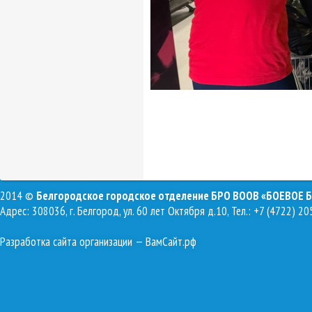
2014 ©
Белгородское городское отделение БРО ВООВ «БОЕВОЕ 
Адрес: 308036, г. Белгород, ул. 60 лет Октября д.10, Тел.: +7 (4722) 20
Разработка сайта организации
— ВамСайт.рф