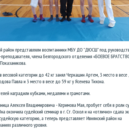
ий район представляли воспитанники МБУ ДО "ДЮСШ" под руководст
-преподавателя, члена Белгородского отделения «БОЕВОЕ БРАТСТВ
Показаникова.
в весовой категории до 42 кг занял Черкашин Артем, 3 место в весе 
одова Павла и 3 место в весе до 59 кг у Ясенева Тихона.
елей наградили кубками, медалями и грамотами.
ница Алексея Владимировича - Керимова Мая, пробует себя в роли с
Она окончила судейский семинар в г. Ст. Оскол и на «отлично» сдала э
удейскую категорию, а теперь представляет Ивнянский район на
аниях различного уровня.