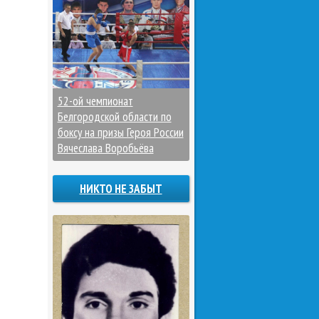
52-ой чемпионат
Белгородской области по
боксу на призы Героя России
Вячеслава Воробьёва
НИКТО НЕ ЗАБЫТ