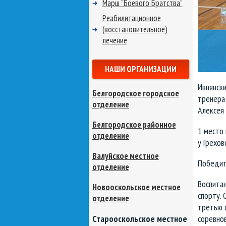
Марш "Боевого Братства"
Реабилитационное
(восстановительное)
лечение
НАШИ ОРГАНИЗАЦИИ
Ивнянск
Белгородское городское
тренера
отделение
Алексея 
Белгородское районное
1 место 
отделение
у Грехов
Валуйское местное
Победит
отделение
Воспитан
Новооскольское местное
спорту. 
отделение
третью с
Старооскольское местное
соревнов