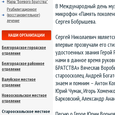
Марш "Боевого Братства"
В Международный день муз
Реабилитационное
микрофон «Память поколени
(восстановительное)
Сергея Бобрышева.
лечение
НАШИ ОРГАНИЗАЦИИ
Сергей Николаевич является
впервые прозвучали его сти
Белгородское городское
удостоенных звания Герой 
отделение
нами в данное время руко
Белгородское районное
БРАТСТВА» Вячеслав Вороб
отделение
староосколец Андрей Богато
Валуйское местное
знаем и помним – Антон Ко
отделение
Юрий Чумак, Игорь Хоменк
Новооскольское местное
Барковский, Александр Анан
отделение
Старооскольское местное
Песню о Герое Юрии Ворнов