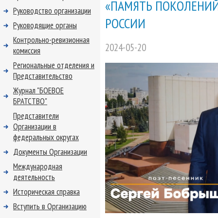
«ПАМЯТЬ ПОКОЛЕНИЙ 
Руководство организации
РОССИИ
Руководящие органы
Контрольно-ревизионная
2024-05-20
комиссия
Региональные отделения и
Представительство
Журнал "БОЕВОЕ
БРАТСТВО"
Представители
Организации в
федеральных округах
Документы Организации
Международная
деятельность
Историческая справка
Вступить в Организацию