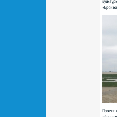
культуры
«Бронзо
Проект 
обществ