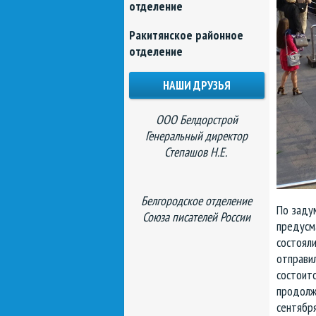
отделение
Ракитянское районное
отделение
НАШИ ДРУЗЬЯ
ООО Белдорстрой
Генеральный директор
Степашов Н.Е.
Белгородское отделение
По заду
Союза писателей России
предусм
состояли
отправил
состоитс
продолжи
сентября