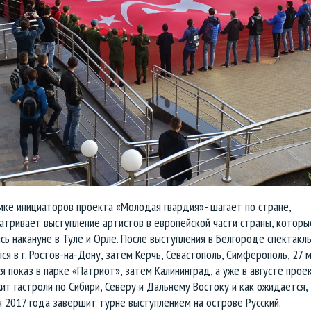
мке инициаторов проекта «Молодая гвардия»- шагает по стране,
атривает выступление артистов в европейской части страны, которы
сь накануне в Туле и Орле. После выступления в Белгороде спектакл
ся в г. Ростов-на-Дону, затем Керчь, Севастополь, Симферополь, 27 м
я показ в парке «Патриот», затем Калининград, а уже в августе прое
т гастроли по Сибири, Северу и Дальнему Востоку и как ожидается, 
 2017 года завершит турне выступлением на острове Русский.