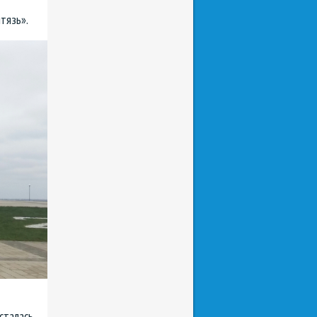
тязь».
сталась