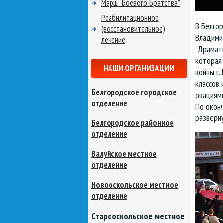
Марш "Боевого Братства"
Реабилитационное
В Белгор
(восстановительное)
Владими
лечение
Драмати
которая
НАШИ ОРГАНИЗАЦИИ
войны г.
классов 
Белгородское городское
овациями
отделение
По окон
разверн
Белгородское районное
отделение
Валуйское местное
отделение
Новооскольское местное
отделение
Старооскольское местное