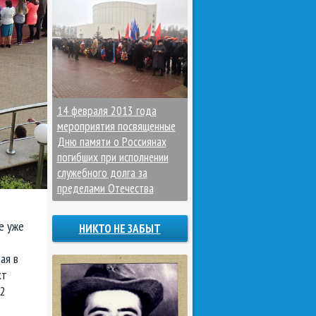
14 февраля 2013 года
мероприятия посвященные
Дню памяти о Россиянах
погибших при исполнении
служебного долга за
пределами Отечества
е уже
НИКТО НЕ ЗАБЫТ
ь
ая в
кт
2