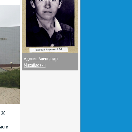
Адонин Александр
Михайлович
 20
асти