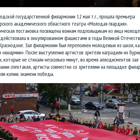
одской государственной филармонии 12 мая т.г., прошла премьера
рского академического областного театра «Молодая гвардия».
ческая постановка посвящена воинам подпольщикам из лица молоде
 действовала в оккупированном фашистами в годы Великой Отечест
 Краснодоне. Зал филармонии был переполнен молодежью из школ, к
и «юнармии». После выступления артистов зрители наградили их бурн
, которые не стихали несколько минут, во время аплодисментов зал 
чании спектакля, артисты совместно со зрителями на площадке фила
ули копию знамени победы.