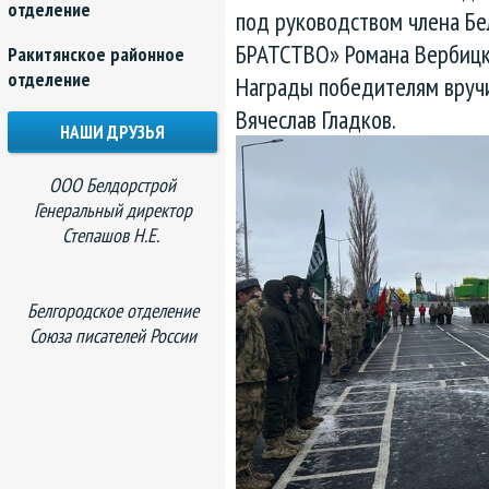
отделение
под руководством члена Б
БРАТСТВО» Романа Вербицк
Ракитянское районное
отделение
Награды победителям вручи
Вячеслав Гладков.
НАШИ ДРУЗЬЯ
ООО Белдорстрой
Генеральный директор
Степашов Н.Е.
Белгородское отделение
Союза писателей России