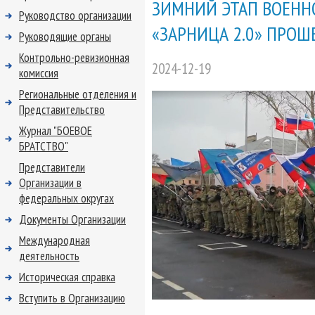
ЗИМНИЙ ЭТАП ВОЕНН
Руководство организации
«ЗАРНИЦА 2.0» ПРОШ
Руководящие органы
Контрольно-ревизионная
2024-12-19
комиссия
Региональные отделения и
Представительство
Журнал "БОЕВОЕ
БРАТСТВО"
Представители
Организации в
федеральных округах
Документы Организации
Международная
деятельность
Историческая справка
Вступить в Организацию