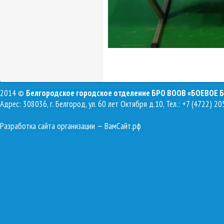
2014 ©
Белгородское городское отделение БРО ВООВ «БОЕВОЕ 
Адрес: 308036, г. Белгород, ул. 60 лет Октября д.10, Тел.: +7 (4722) 20
Разработка сайта организации
— ВамСайт.рф