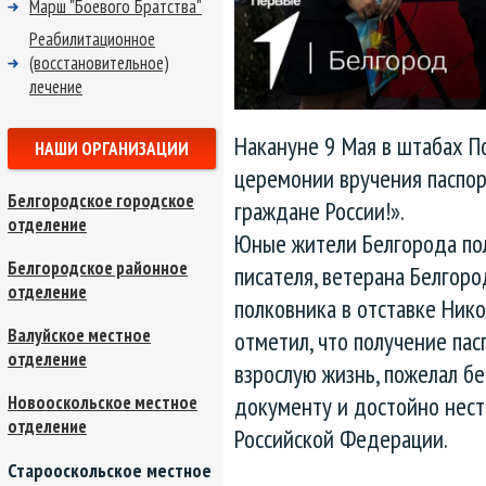
Марш "Боевого Братства"
Реабилитационное
(восстановительное)
лечение
Накануне 9 Мая в штабах 
НАШИ ОРГАНИЗАЦИИ
церемонии вручения паспо
Белгородское городское
граждане России!».
отделение
Юные жители Белгорода пол
Белгородское районное
писателя, ветерана Белго
отделение
полковника в отставке Ник
Валуйское местное
отметил, что получение пас
отделение
взрослую жизнь, пожелал б
документу и достойно нест
Новооскольское местное
отделение
Российской Федерации.
Старооскольское местное