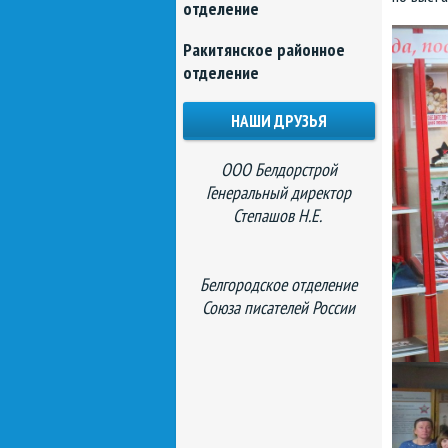
отделение
Ракитянское районное
отделение
НАШИ ДРУЗЬЯ
ООО Белдорстрой
Генеральный директор
Степашов Н.Е.
Белгородское отделение
Союза писателей России