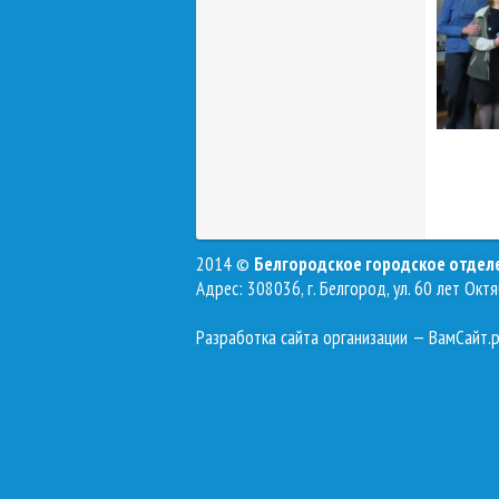
2014 ©
Белгородское городское отде
Адрес: 308036, г. Белгород, ул. 60 лет Октя
Разработка сайта организации
— ВамСайт.