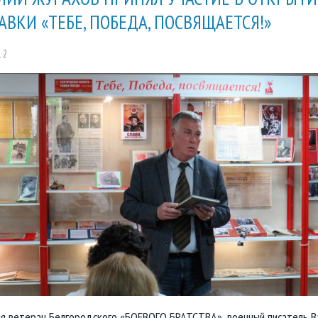
АВКИ «ТЕБЕ, ПОБЕДА, ПОСВЯЩАЕТСЯ!»
12
ля ветеран Белгородского «БОЕВОГО БРАТСТВА», военный писатель В