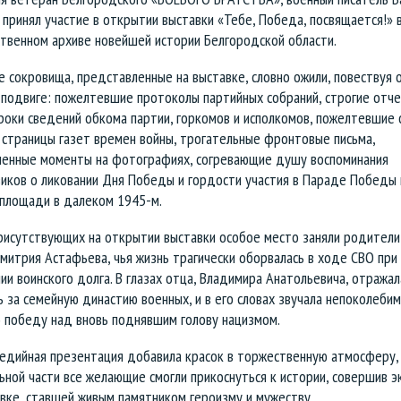
принял участие в открытии выставки «Тебе, Победа, посвящается!» 
ственном архиве новейшей истории Белгородской области.
 сокровища, представленные на выставке, словно ожили, повествуя 
 подвиге: пожелтевшие протоколы партийных собраний, строгие отче
роки сведений обкома партии, горкомов и исполкомов, пожелтевшие 
 страницы газет времен войны, трогательные фронтовые письма,
ленные моменты на фотографиях, согревающие душу воспоминания
иков о ликовании Дня Победы и гордости участия в Параде Победы 
 площади в далеком 1945-м.
рисутствующих на открытии выставки особое место заняли родители
митрия Астафьева, чья жизнь трагически оборвалась в ходе СВО при
ии воинского долга. В глазах отца, Владимира Анатольевича, отражал
 за семейную династию военных, и в его словах звучала непоколебим
ю победу над вновь поднявшим голову нацизмом.
едийная презентация добавила красок в торжественную атмосферу, 
ной части все желающие смогли прикоснуться к истории, совершив э
вке, ставшей живым памятником героизму и мужеству.