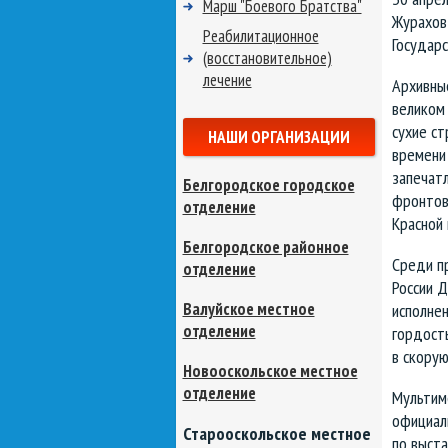
Марш "Боевого Братства"
Журахов 
Реабилитационное
Государ
(восстановительное)
лечение
Архивные
великом
сухие ст
НАШИ ОРГАНИЗАЦИИ
времени
запечат
Белгородское городское
фронтов
отделение
Красной
Белгородское районное
Среди п
отделение
России Д
Валуйское местное
исполнен
отделение
гордость
в скору
Новооскольское местное
отделение
Мультим
официаль
Старооскольское местное
по выста