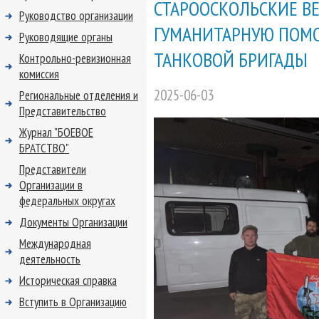
СТАРООСКОЛЬСКИЕ В
Руководство организации
ГУМАНИТАРНУЮ ПОМ
Руководящие органы
ТАНКОВОЙ БРИГАДЫ
Контрольно-ревизионная
комиссия
2025-06-03
Региональные отделения и
Представительство
Журнал "БОЕВОЕ
БРАТСТВО"
Представители
Организации в
федеральных округах
Документы Организации
Международная
деятельность
Историческая справка
Вступить в Организацию