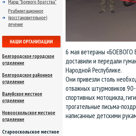
Марш "Боевого Братства"
Реабилитационное
(восстановительное)
лечение
НАШИ ОРГАНИЗАЦИИ
6 мая ветераны «БОЕВОГО 
Белгородское городское
доставили и передали гуман
отделение
Народной Республике.
Белгородское районное
Они привезли столь необх
отделение
отважных штурмовиков 90-й
Валуйское местное
спортивных мотоцикла, гиг
отделение
трогательные письма-поздр
Новооскольское местное
написанные детскими рукам
отделение
Старооскольское местное