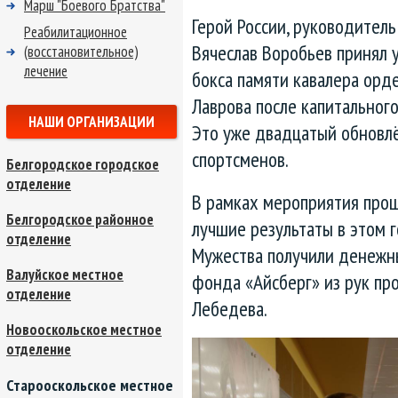
Марш "Боевого Братства"
Герой России, руководител
Реабилитационное
Вячеслав Воробьев принял 
(восстановительное)
лечение
бокса памяти кавалера орд
Лаврова после капитального
НАШИ ОРГАНИЗАЦИИ
Это уже двадцатый обновлё
спортсменов.
Белгородское городское
отделение
В рамках мероприятия прош
Белгородское районное
лучшие результаты в этом 
отделение
Мужества получили денежн
Валуйское местное
фонда «Айсберг» из рук пр
отделение
Лебедева.
Новооскольское местное
отделение
Старооскольское местное