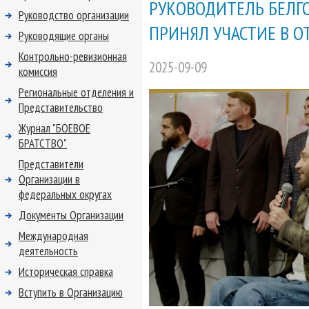
РУКОВОДИТЕЛЬ БЕЛГ
Руководство организации
ПРИНЯЛ УЧАСТИЕ В О
Руководящие органы
Контрольно-ревизионная
2025-09-09
комиссия
Региональные отделения и
Представительство
Журнал "БОЕВОЕ
БРАТСТВО"
Представители
Организации в
федеральных округах
Документы Организации
Международная
деятельность
Историческая справка
Вступить в Организацию