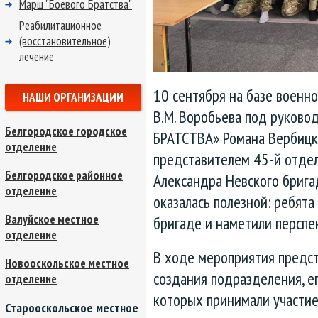
Марш "Боевого Братства"
Реабилитационное
(восстановительное)
лечение
10 сентября на базе военно
НАШИ ОРГАНИЗАЦИИ
В.М. Воробьева под руково
Белгородское городское
БРАТСТВА» Романа Вербицко
отделение
представителем 45-й отдел
Белгородское районное
Александра Невского брига
отделение
оказалась полезной: ребят
Валуйское местное
бригаде и наметили перспе
отделение
В ходе мероприятия предст
Новооскольское местное
создания подразделения, ег
отделение
которых принимали участие
Старооскольское местное