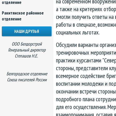
на современном вооружении
отделение
а также на критериях отбор
Ракитянское районное
смогли получить ответы на
отделение
работы в спецназе, возмож
социальных льготах.
НАШИ ДРУЗЬЯ
Обсудили варианты организ
ООО Белдорстрой
Генеральный директор
тренировочных мероприяти
Степашов Н.Е.
практики курсантами "Север
стороны, представители клу
Белгородское отделение
всемерное содействие бриг
Союза писателей России
воспитании молодежи и под
окончании встречи стороны
подробного плана сотрудни
для его осуществления. Ме
взаимопонимания, оставив я