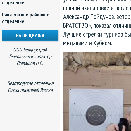
отделение
полной экипировке и после
Ракитянское районное
Александр Пойдунов, вете
отделение
БРАТСТВО», показал отличны
Лучшие стрелки турнира б
НАШИ ДРУЗЬЯ
медалями и Кубком.
ООО Белдорстрой
Генеральный директор
Степашов Н.Е.
Белгородское отделение
Союза писателей России