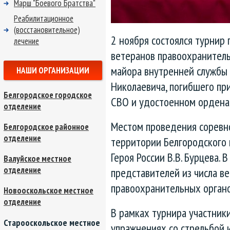
Марш "Боевого Братства"
Реабилитационное
(восстановительное)
2 ноября состоялся турнир 
лечение
ветеранов правоохранитель
майора внутренней службы 
НАШИ ОРГАНИЗАЦИИ
Николаевича, погибшего пр
Белгородское городское
СВО и удостоенном ордена 
отделение
Местом проведения соревнов
Белгородское районное
отделение
территории Белгородского
Героя России В.В. Бурцева. 
Валуйское местное
отделение
представителей из числа ве
правоохранительных органо
Новооскольское местное
отделение
В рамках турнира участник
Старооскольское местное
упражнениях со стрельбой и