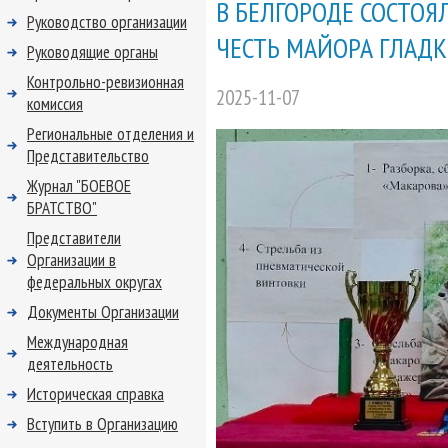
В БЕЛГОРОДЕ СОСТОЯ
Руководство организации
ЧЕСТЬ МАЙОРА ГЛАД
Руководящие органы
Контрольно-ревизионная
2025-11-07
комиссия
Региональные отделения и
Представительство
Журнал "БОЕВОЕ
БРАТСТВО"
Представители
Организации в
федеральных округах
Документы Организации
Международная
деятельность
Историческая справка
Вступить в Организацию