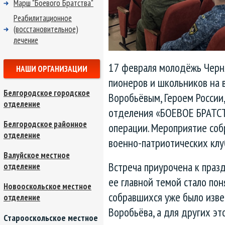
Марш "Боевого Братства"
Реабилитационное
(восстановительное)
лечение
17 февраля молодёжь Черня
НАШИ ОРГАНИЗАЦИИ
пионеров и школьников на 
Белгородское городское
Воробьёвым, Героем России
отделение
отделения «БОЕВОЕ БРАТСТ
Белгородское районное
операции. Мероприятие соб
отделение
военно-патриотических клу
Валуйское местное
Встреча приурочена к праз
отделение
ее главной темой стало пон
Новооскольское местное
собравшихся уже было изве
отделение
Воробьёва, а для других эт
Старооскольское местное