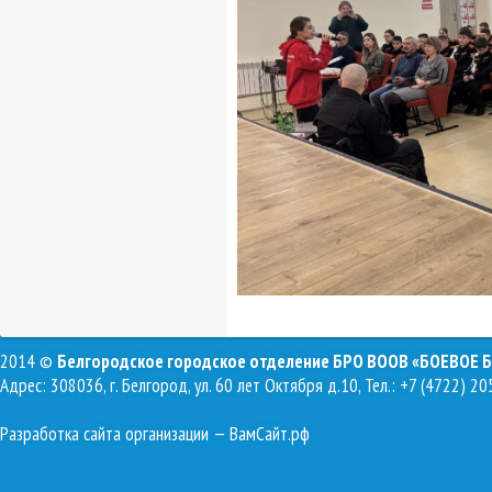
2014 ©
Белгородское городское отделение БРО ВООВ «БОЕВОЕ 
Адрес: 308036, г. Белгород, ул. 60 лет Октября д.10, Тел.: +7 (4722) 20
Разработка сайта организации
— ВамСайт.рф