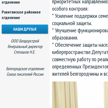
приоритетных направления
отделение
особого контроля:
Ракитянское районное
* Усиление поддержки семе
отделение
социальной защиты.
НАШИ ДРУЗЬЯ
* Улучшение функциониров
образования.
ООО Белдорстрой
* Обеспечение защиты насе
Генеральный директор
киберпространстве.Депута
Степашов Н.Е.
совместную работу по реал
определенных Президентом
Белгородское отделение
жителей Белгородчины и вс
Союза писателей России