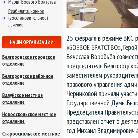
Марш "Боевого Братства"
Реабилитационное
(восстановительное)
лечение
25 февраля в режиме ВКС 
НАШИ ОРГАНИЗАЦИИ
«БОЕВОЕ БРАТСТВО», Герой 
Вячеслав Воробьёв совмест
Белгородское городское
отделение
председателя Белгородско
заместителем руководителя
Белгородское районное
отделение
правового управления адми
Черниковой приняли участи
Валуйское местное
Государственной Думы.Был
отделение
Председателя Правительст
Новооскольское местное
представлен отчет о деяте
отделение
год.Михаил Владимирович 
Старооскольское местное