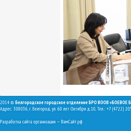
2014 ©
Белгородское городское отделение БРО ВООВ «БОЕВОЕ 
Адрес: 308036, г. Белгород, ул. 60 лет Октября д.10, Тел.: +7 (4722) 20
Разработка сайта организации
— ВамСайт.рф