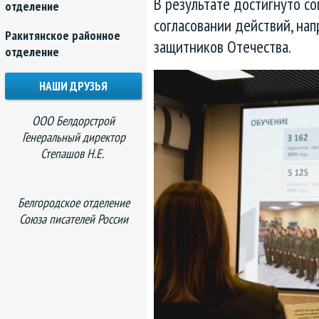
В результате достигнуто с
отделение
согласовании действий, на
Ракитянское районное
защитников Отечества.
отделение
НАШИ ДРУЗЬЯ
ООО Белдорстрой
Генеральный директор
Степашов Н.Е.
Белгородское отделение
Союза писателей России