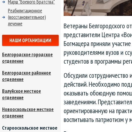
Марш "Боевого Братства"
Реабилитационное
(восстановительное)
лечение
Ветераны Белгородского о
представители Центра «Во
НАШИ ОРГАНИЗАЦИИ
Богмацера приняли участие
руководителями вузов и ссу
Белгородское городское
студентов в программы рег
отделение
Белгородское районное
Обсудили сотрудничество 
отделение
действий. Необходимо под
Валуйское местное
оказывать обоюдную помо
отделение
заведениями. Представител
Новооскольское местное
ориентированную на практи
отделение
воспитывать патриотизм у 
Старооскольское местное