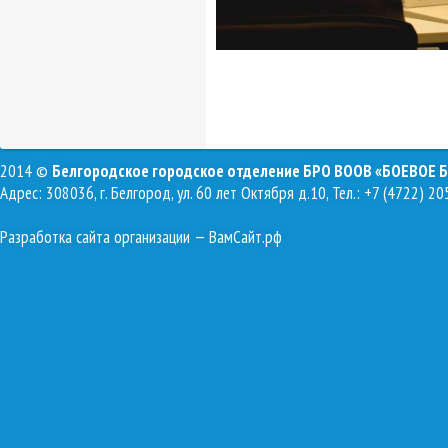
2014 ©
Белгородское городское отделение БРО ВООВ «БОЕВОЕ 
Адрес: 308036, г. Белгород, ул. 60 лет Октября д.10, Тел.: +7 (4722) 20
Разработка сайта организации
— ВамСайт.рф