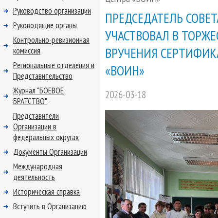
Руководство организации
ПРЕДСЕДАТЕЛЬ СОВЕТА
Руководящие органы
УЧАСТВОВАЛ В ТОРЖ
Контрольно-ревизионная
ВРУЧЕНИЯ СЕРТИФИК
комиссия
Региональные отделения и
«ВОИН»
Представительство
Журнал "БОЕВОЕ
2026-03-18
БРАТСТВО"
Представители
Организации в
федеральных округах
Документы Организации
Международная
деятельность
Историческая справка
Вступить в Организацию