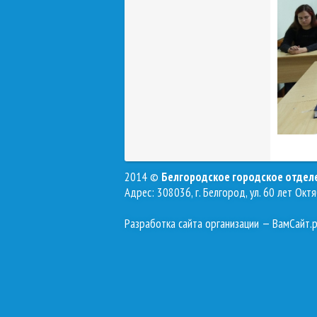
2014 ©
Белгородское городское отде
Адрес: 308036, г. Белгород, ул. 60 лет Октя
Разработка сайта организации
— ВамСайт.