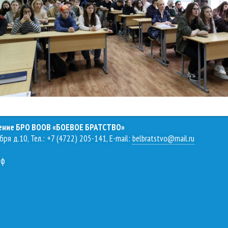
ление БРО ВООВ «БОЕВОЕ БРАТСТВО»
бря д.10, Тел.: +7 (4722) 205-141, E-mail:
belbratstvo@mail.ru
рф