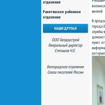
«Человеч
отделение
военнос
жизней.
Ракитянское районное
отделение
В продол
города 
НАШИ ДРУЗЬЯ
службы в
демонст
ООО Белдорстрой
пункт о
Генеральный директор
информац
Степашов Н.Е.
которые
Белгородское отделение
Союза писателей России