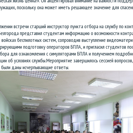
еская жизнь ценна!». Он акцентировал внимание на важности подде
лужащих, поскольку она может иметь решающее значение для спасен
жении встречи старший инструктор пункта отбора на службу по кон
Белгорода представил студентам информацию о возможности контр
 войсках беспилотных систем, сопроводив выступление видеоматери
рирующими подготовку операторов БПЛА, и пригласил студентов по
тбора для ознакомления с симуляторами БПЛА и получением подробн
ии об условиях службы.Мероприятие завершилось сессией вопросов,
 были даны исчерпывающие ответы.