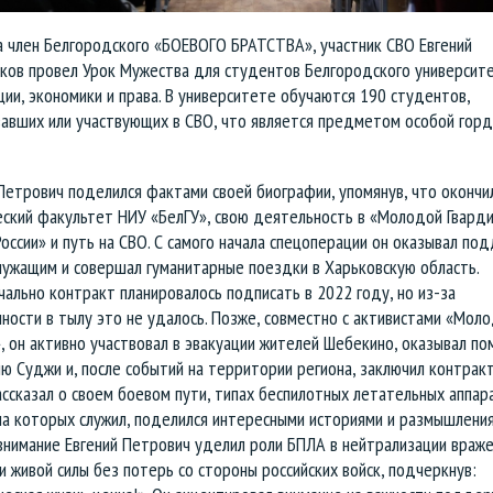
а член Белгородского «БОЕВОГО БРАТСТВА», участник СВО Евгений
ков провел Урок Мужества для студентов Белгородского университ
ии, экономики и права. В университете обучаются 190 студентов,
вавших или участвующих в СВО, что является предметом особой гор
Петрович поделился фактами своей биографии, упомянув, что окончи
еский факультет НИУ «БелГУ», свою деятельность в «Молодой Гвард
оссии» и путь на СВО. С самого начала спецоперации он оказывал по
лужащим и совершал гуманитарные поездки в Харьковскую область.
ально контракт планировалось подписать в 2022 году, но из-за
ности в тылу это не удалось. Позже, совместно с активистами «Мол
, он активно участвовал в эвакуации жителей Шебекино, оказывал п
ю Суджи и, после событий на территории региона, заключил контракт
ссказал о своем боевом пути, типах беспилотных летательных аппар
на которых служил, поделился интересными историями и размышления
внимание Евгений Петрович уделил роли БПЛА в нейтрализации враж
и живой силы без потерь со стороны российских войск, подчеркнув: