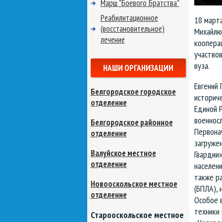
Марш "Боевого Братства"
Реабилитационное
18 март
(восстановительное)
Михайлю
лечение
кооперац
участво
вуза.
НАШИ ОРГАНИЗАЦИИ
Евгений 
Белгородское городское
историч
отделение
Единой Р
военнос
Белгородское районное
Первонач
отделение
загружен
Валуйское местное
Гвардии»
отделение
населени
также ра
Новооскольское местное
(БПЛА), 
отделение
Особое 
техники 
Старооскольское местное