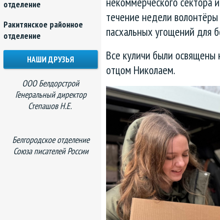
некоммерческого сектора и
отделение
течение недели волонтёры
Ракитянское районное
пасхальных угощений для б
отделение
Все куличи были освящены 
НАШИ ДРУЗЬЯ
отцом Николаем.
ООО Белдорстрой
Генеральный директор
Степашов Н.Е.
Белгородское отделение
Союза писателей России