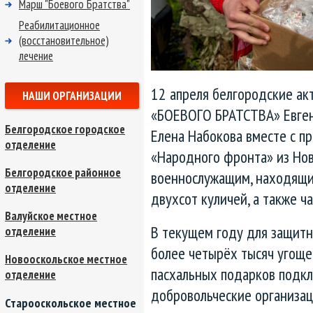
Марш "Боевого Братства"
Реабилитационное
(восстановительное)
лечение
12 апреля белгородские ак
НАШИ ОРГАНИЗАЦИИ
«БОЕВОГО БРАТСТВА» Евген
Белгородское городское
Елена Набокова вместе с п
отделение
«Народного фронта» из Нов
Белгородское районное
военнослужащим, находящи
отделение
двухсот куличей, а также ч
Валуйское местное
В текущем году для защитн
отделение
более четырёх тысяч угоще
Новооскольское местное
пасхальных подарков подк
отделение
добровольческие организац
Старооскольское местное