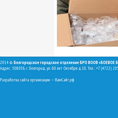
2014 ©
Белгородское городское отделение БРО ВООВ «БОЕВОЕ 
Адрес: 308036, г. Белгород, ул. 60 лет Октября д.10, Тел.: +7 (4722) 20
Разработка сайта организации
— ВамСайт.рф