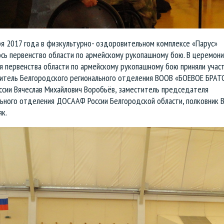
ря 2017 года в физкультурно- оздоровительном комплексе «Парус»
ось первенство области по армейскому рукопашному бою. В церемони
я первенства области по армейскому рукопашному бою приняли учас
итель Белгородского регионального отделения ВООВ «БОЕВОЕ БРА
ссии Вячеслав Михайлович Воробьёв, заместитель председателя
льного отделения ДОСААФ России Белгородской области, полковник 
к.