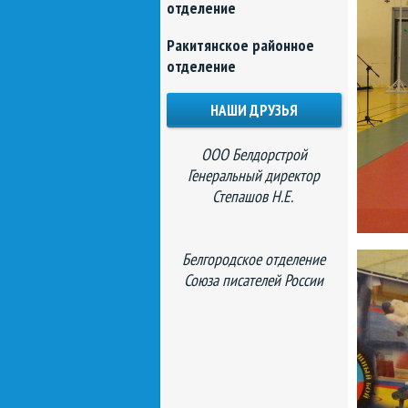
отделение
Ракитянское районное
отделение
НАШИ ДРУЗЬЯ
ООО Белдорстрой
Генеральный директор
Степашов Н.Е.
Белгородское отделение
Союза писателей России