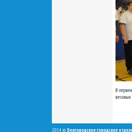
В первен
весовых 
2014 ©
Белгородское городское отде