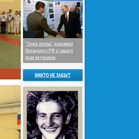
"Точка опоры" доложила
Президенту РФ о защите
прав ветеранов
НИКТО НЕ ЗАБЫТ