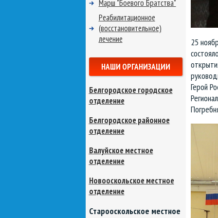
Марш "Боевого Братства"
Реабилитационное
(восстановительное)
лечение
25 нояб
состоял
открыти
НАШИ ОРГАНИЗАЦИИ
руковод
Герой Ро
Белгородское городское
Региона
отделение
Погребня
Белгородское районное
отделение
Валуйское местное
отделение
Новооскольское местное
отделение
Старооскольское местное