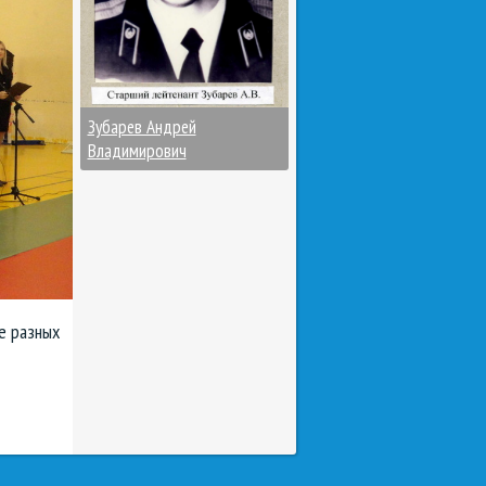
Зубарев Андрей
Владимирович
е разных