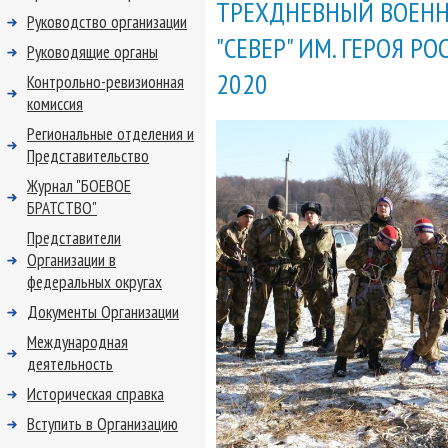
ТРЕХДНЕВНЫЙ ВОЕНН
Руководство организации
"СЕВЕР" ИМ. ГЕРОЯ Р
Руководящие органы
2020
Контрольно-ревизионная
комиссия
Региональные отделения и
Представительство
Журнал "БОЕВОЕ
БРАТСТВО"
Представители
Организации в
федеральных округах
Документы Организации
Международная
деятельность
Историческая справка
Вступить в Организацию