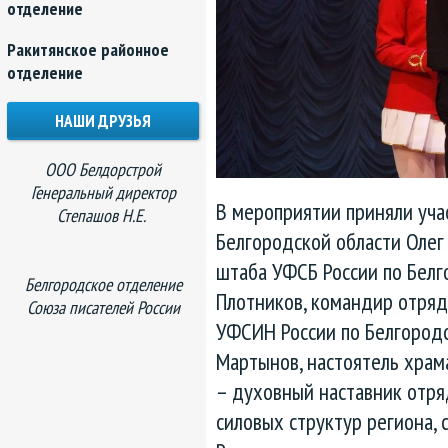
отделение
Ракитянское районное
отделение
НАШИ ДРУЗЬЯ
ООО Белдорстрой
Генеральный директор
В мероприятии приняли учас
Степашов Н.Е.
Белгородской области Олег
штаба УФСБ России по Белг
Белгородское отделение
Плотников, командир отряд
Союза писателей России
УФСИН России по Белгородс
Мартынов, настоятель храм
– духовный наставник отря
силовых структур региона,