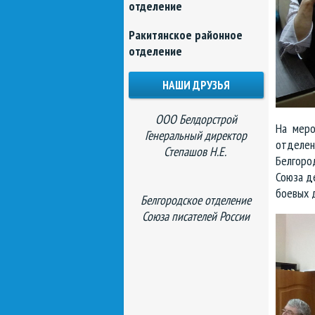
отделение
Ракитянское районное
отделение
НАШИ ДРУЗЬЯ
ООО Белдорстрой
На меро
Генеральный директор
отделен
Степашов Н.Е.
Белгоро
Союза д
боевых д
Белгородское отделение
Союза писателей России