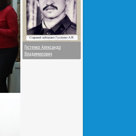
Густенко Александр
Владимирович