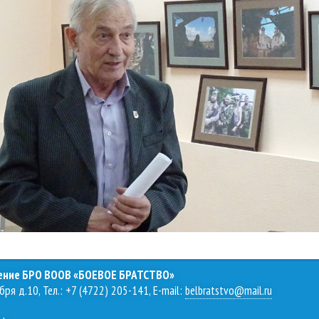
ление БРО ВООВ «БОЕВОЕ БРАТСТВО»
бря д.10, Тел.: +7 (4722) 205-141, E-mail:
belbratstvo@mail.ru