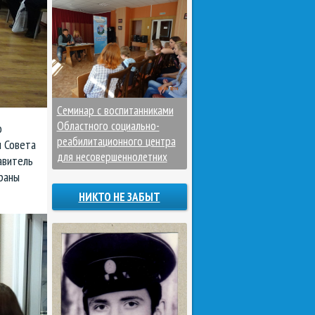
Семинар с воспитанниками
Областного социально-
о
реабилитационного центра
ы Совета
для несовершеннолетних
авитель
раны
НИКТО НЕ ЗАБЫТ