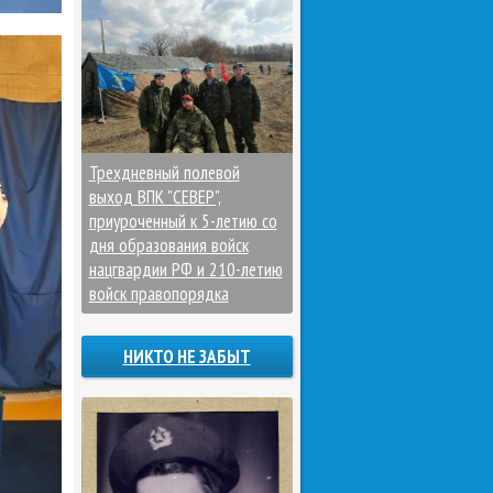
Трехдневный полевой
выход ВПК "СЕВЕР",
приуроченный к 5-летию со
дня образования войск
нацгвардии РФ и 210-летию
войск правопорядка
НИКТО НЕ ЗАБЫТ