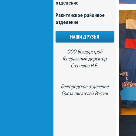
отделение
Ракитянское районное
отделение
НАШИ ДРУЗЬЯ
ООО Белдорстрой
Генеральный директор
Степашов Н.Е.
Белгородское отделение
Союза писателей России