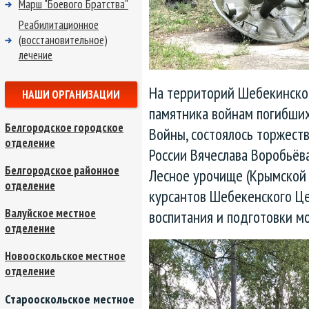
Марш "Боевого Братства"
Реабилитационное
(восстановительное)
лечение
На территорий Шебекинског
НАШИ ОРГАНИЗАЦИИ
памятника войнам погибши
Белгородское городское
Войны, состоялось торжест
отделение
России Вячеслава Воробьёв
Белгородское районное
Лесное урочище (Крымской 
отделение
курсантов Шебекенского Ц
Валуйское местное
воспитания и подготовки м
отделение
Новооскольское местное
отделение
Старооскольское местное