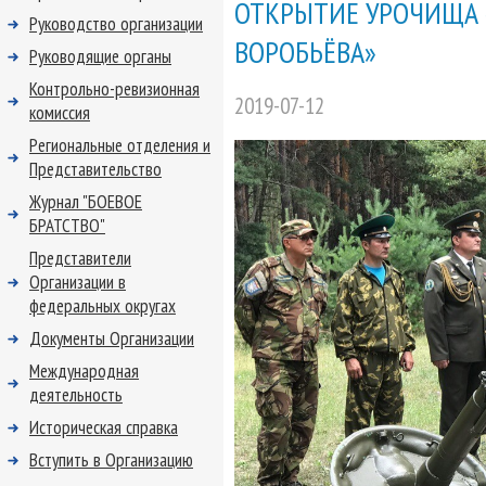
ОТКРЫТИЕ УРОЧИЩА 
Руководство организации
ВОРОБЬЁВА»
Руководящие органы
Контрольно-ревизионная
2019-07-12
комиссия
Региональные отделения и
Представительство
Журнал "БОЕВОЕ
БРАТСТВО"
Представители
Организации в
федеральных округах
Документы Организации
Международная
деятельность
Историческая справка
Вступить в Организацию