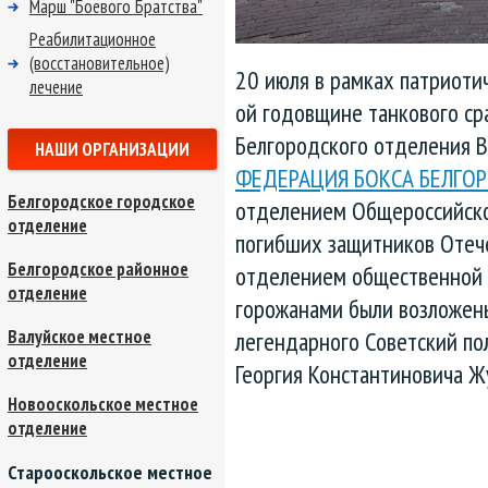
Марш "Боевого Братства"
Реабилитационное
(восстановительное)
20 июля в рамках патриоти
лечение
ой годовщине танкового с
Белгородского отделения 
НАШИ ОРГАНИЗАЦИИ
ФЕДЕРАЦИЯ БОКСА БЕЛГО
Белгородское городское
отделением Общероссийско
отделение
погибших защитников Отеч
Белгородское районное
отделением общественной 
отделение
горожанами были возложены
Валуйское местное
легендарного Советский по
отделение
Георгия Константиновича Ж
Новооскольское местное
отделение
Старооскольское местное