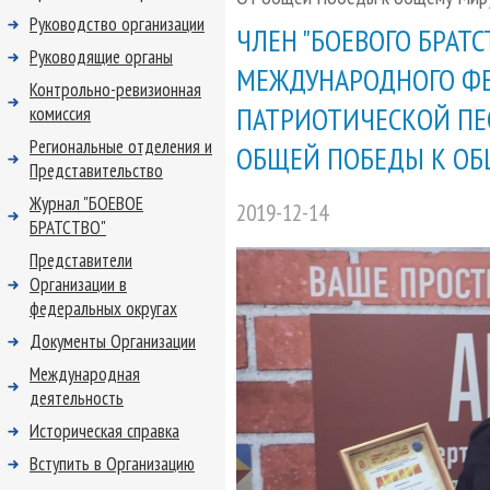
Руководство организации
ЧЛЕН "БОЕВОГО БРАТС
Руководящие органы
МЕЖДУНАРОДНОГО ФЕ
Контрольно-ревизионная
ПАТРИОТИЧЕСКОЙ ПЕС
комиссия
Региональные отделения и
ОБЩЕЙ ПОБЕДЫ К ОБ
Представительство
Журнал "БОЕВОЕ
2019-12-14
БРАТСТВО"
Представители
Организации в
федеральных округах
Документы Организации
Международная
деятельность
Историческая справка
Вступить в Организацию