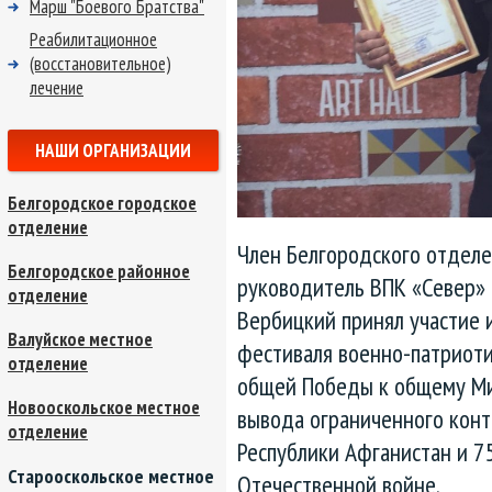
Марш "Боевого Братства"
Реабилитационное
(восстановительное)
лечение
НАШИ ОРГАНИЗАЦИИ
Белгородское городское
отделение
Член Белгородского отдел
Белгородское районное
руководитель ВПК «Север» и
отделение
Вербицкий принял участие 
Валуйское местное
фестиваля военно-патриот
отделение
общей Победы к общему Мир
Новооскольское местное
вывода ограниченного конт
отделение
Республики Афганистан и 7
Старооскольское местное
Отечественной войне.