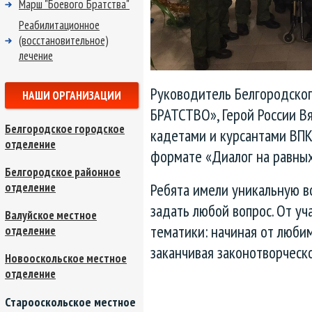
Марш "Боевого Братства"
Реабилитационное
(восстановительное)
лечение
Руководитель Белгородск
НАШИ ОРГАНИЗАЦИИ
БРАТСТВО», Герой России Вя
Белгородское городское
кадетами и курсантами ВПК 
отделение
формате «Диалог на равных
Белгородское районное
Ребята имели уникальную в
отделение
задать любой вопрос. От уч
Валуйское местное
тематики: начиная от любим
отделение
заканчивая законотворческ
Новооскольское местное
отделение
Старооскольское местное