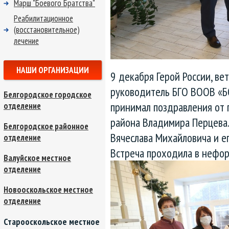
Марш "Боевого Братства"
Реабилитационное
(восстановительное)
лечение
НАШИ ОРГАНИЗАЦИИ
9 декабря Герой России, в
руководитель БГО ВООВ «Б
Белгородское городское
принимал поздравления от 
отделение
района Владимира Перцева.
Белгородское районное
Вячеслава Михайловича и ег
отделение
Встреча проходила в нефо
Валуйское местное
отделение
Новооскольское местное
отделение
Старооскольское местное