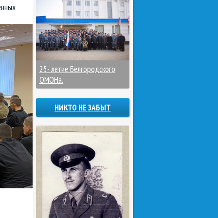
енных
25- летие Белгородского
ОМОНа.
НИКТО НЕ ЗАБЫТ