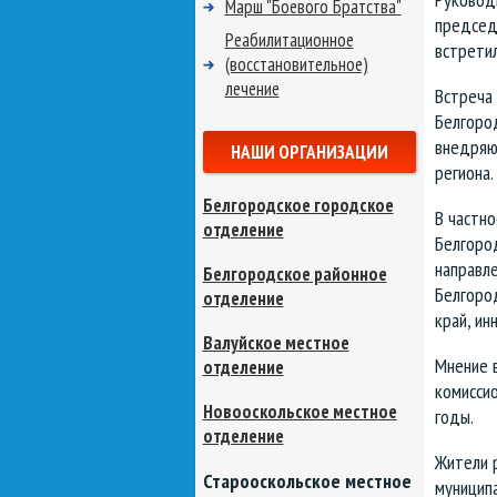
Марш "Боевого Братства"
председ
Реабилитационное
встретил
(восстановительное)
лечение
Встреча 
Белгоро
внедряют
НАШИ ОРГАНИЗАЦИИ
региона.
Белгородское городское
В частн
отделение
Белгоро
направле
Белгородское районное
Белгород
отделение
край, ин
Валуйское местное
Мнение 
отделение
комисси
Новооскольское местное
годы.
отделение
Жители р
Старооскольское местное
муниципа