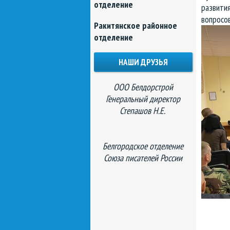
отделение
развития
вопросов
Ракитянское районное
отделение
НАШИ ДРУЗЬЯ
ООО Белдорстрой
Генеральный директор
Степашов Н.Е.
Белгородское отделение
Союза писателей России