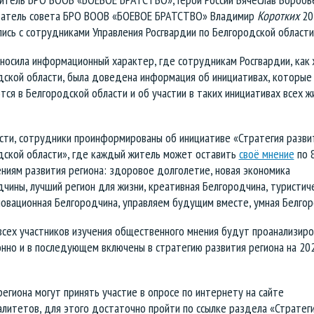
атель совета БРО ВООВ «БОЕВОЕ БРАТСТВО» Владимир
Коротких
20 
ись с сотрудниками Управления Росгвардии по Белгородской области
носила информационный характер, где сотрудникам Росгвардии, как
дской области, была доведена информация об инициативах, которые 
ся в Белгородской области и об участии в таких инициативах всех 
ости, сотрудники проинформированы об инициативе «Стратегия разви
дской области», где каждый житель может оставить
своё мнение
по 
ниям развития региона: здоровое долголетие, новая экономика
чины, лучший регион для жизни, креативная Белгородчина, туристич
новационная Белгородчина, управляем будущим вместе, умная Белгор
всех участников изучения общественного мнения будут проанализир
онно и в последующем включены в стратегию развития региона на 20
егиона могут принять участие в опросе по интернету на сайте
литетов, для этого достаточно пройти по ссылке раздела «Стратег