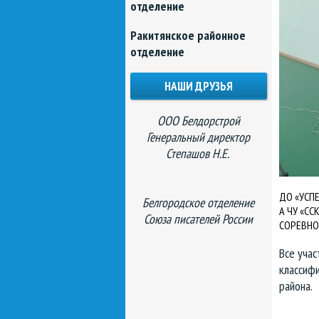
отделение
Ракитянское районное
отделение
НАШИ ДРУЗЬЯ
ООО Белдорстрой
Генеральный директор
Степашов Н.Е.
ДО «УСП
Белгородское отделение
А ЧУ «С
Союза писателей России
СОРЕВНО
Все учас
классиф
района.