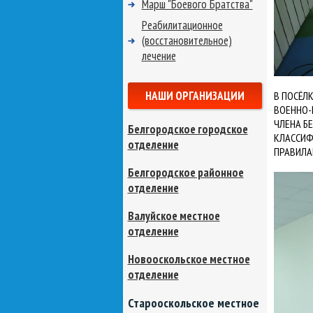
Марш "Боевого Братства"
Реабилитационное
(восстановительное)
лечение
НАШИ ОРГАНИЗАЦИИ
В ПОСЁЛ
ВОЕННО-
ЧЛЕНА Б
Белгородское городское
КЛАССИФ
отделение
ПРАВИЛА
Белгородское районное
отделение
Валуйское местное
отделение
Новооскольское местное
отделение
Старооскольское местное