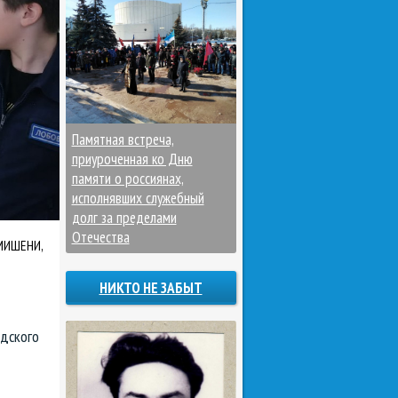
Памятная встреча,
приуроченная ко Дню
памяти о россиянах,
исполнявших служебный
долг за пределами
Отечества
МИШЕНИ,
НИКТО НЕ ЗАБЫТ
одского