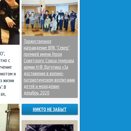
Торжественное
награждение ВПК "Север"
О",
премией имени Героя
тно с
Советского Союза генерала
ечение
армии Н.Ф. Ватутина «За
достижения в военно-
риотом и
патриотическом воспитании
з жизни
детей и молодёжи»
". В
декабрь 2020
ах,
НИКТО НЕ ЗАБЫТ