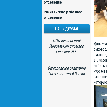
отделение
Ракитянское районное
отделение
НАШИ ДРУЗЬЯ
ООО Белдорстрой
Урок Му
Генеральный директор
руковод
Степашов Н.Е.
руковод
1,5 часо
любить 
Белгородское отделение
курсанта
Союза писателей России
завершен
которые 