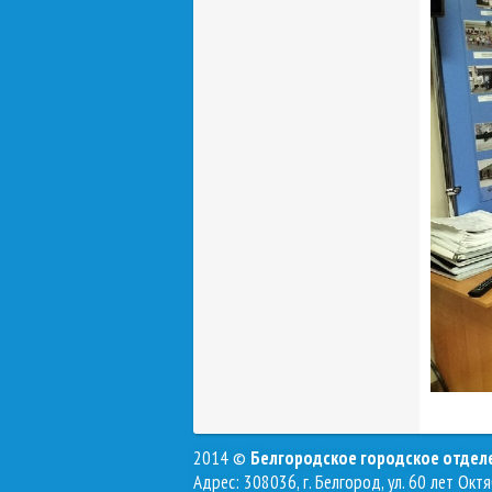
2014 ©
Белгородское городское отде
Адрес: 308036, г. Белгород, ул. 60 лет Октя