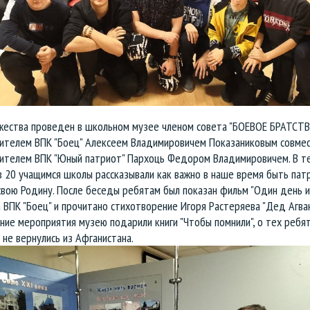
жества проведен в школьном музее членом совета "БОЕВОЕ БРАТСТВ
ителем ВПК "Боец" Алексеем Владимировичем Показаниковым совмес
ителем ВПК "Юный патриот" Пархоць Федором Владимировичем. В т
в 20 учащимся школы рассказывали как важно в наше время быть пат
свою Родину. После беседы ребятам был показан фильм "Один день и
 ВПК "Боец" и прочитано стихотворение Игоря Растеряева "Дед Агван
ие мероприятия музею подарили книги "Чтобы помнили", о тех ребят
не вернулись из Афганистана.