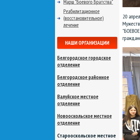
Марш "Боевого Братства"
Реабилитационное
20 апре
(восстановительное)
Мужеств
лечение
"БОЕВОЕ 
гражданс
НАШИ ОРГАНИЗАЦИИ
Белгородское городское
отделение
Белгородское районное
отделение
Валуйское местное
отделение
Новооскольское местное
отделение
Старооскольское местное