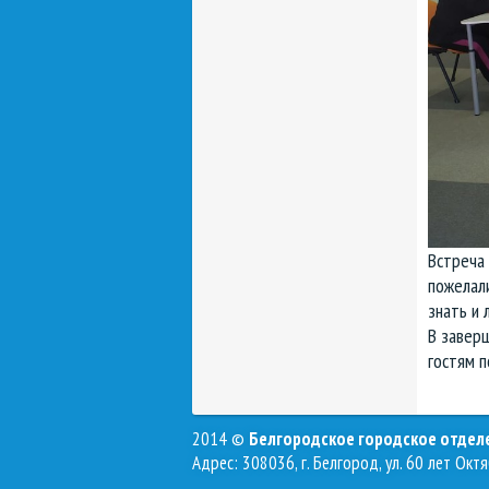
Встреча 
пожелали
знать и 
В заверш
гостям п
2014 ©
Белгородское городское отде
Адрес: 308036, г. Белгород, ул. 60 лет Октя