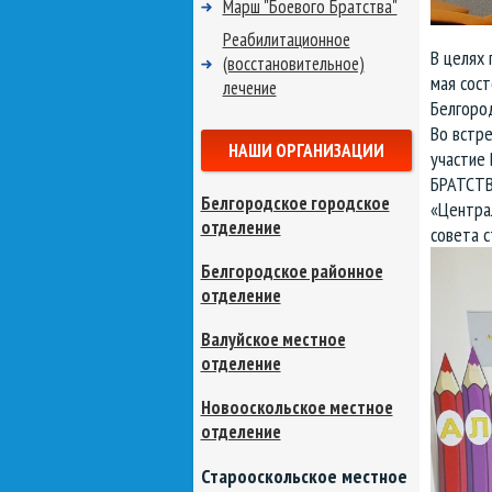
Марш "Боевого Братства"
Реабилитационное
В целях 
(восстановительное)
мая сост
лечение
Белгород
Во встр
НАШИ ОРГАНИЗАЦИИ
участие
БРАТСТВ
Белгородское городское
«Центра
отделение
совета с
Белгородское районное
отделение
Валуйское местное
отделение
Новооскольское местное
отделение
Старооскольское местное