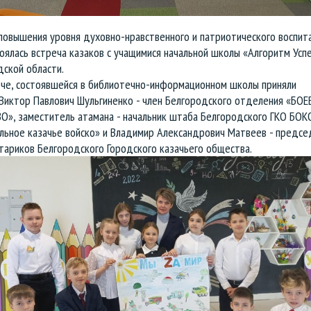
повышения уровня духовно-нравственного и патриотического воспит
оялась встреча казаков с учащимися начальной школы «Алгоритм Усп
ской области.
ече, состоявшейся в библиотечно-информационном школы приняли
 Виктор Павлович Шульгиненко - член Белгородского отделения «БОЕ
О», заместитель атамана - начальник штаба Белгородского ГКО БОК
льное казачье войско» и Владимир Александрович Матвеев - предсе
тариков Белгородского Городского казачьего общества.