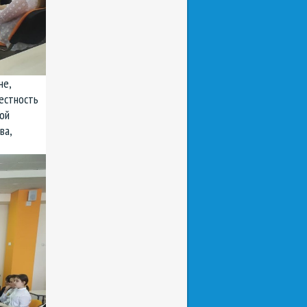
не,
естность
кой
ва,