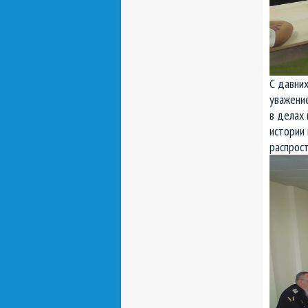
С давних
уважение
в делах 
истории 
распрос