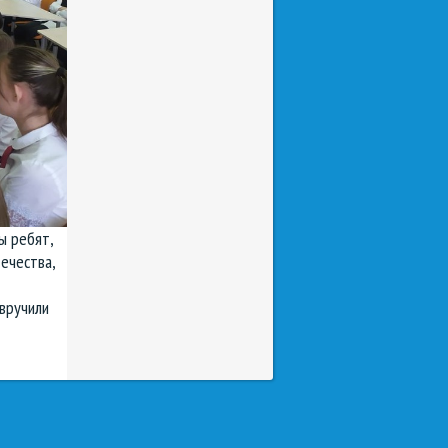
ы ребят,
ечества,
вручили