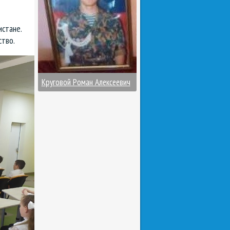
истане.
ство.
Круговой Роман Алексеевич