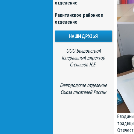
отделение
Ракитянское районное
отделение
НАШИ ДРУЗЬЯ
ООО Белдорстрой
Генеральный директор
Степашов Н.Е.
Белгородское отделение
Союза писателей России
Владимир
традиция
Отечеств