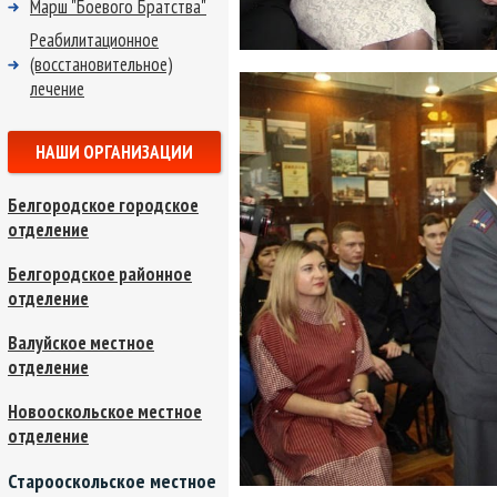
Марш "Боевого Братства"
Реабилитационное
(восстановительное)
лечение
НАШИ ОРГАНИЗАЦИИ
Белгородское городское
отделение
Белгородское районное
отделение
Валуйское местное
отделение
Новооскольское местное
отделение
Старооскольское местное