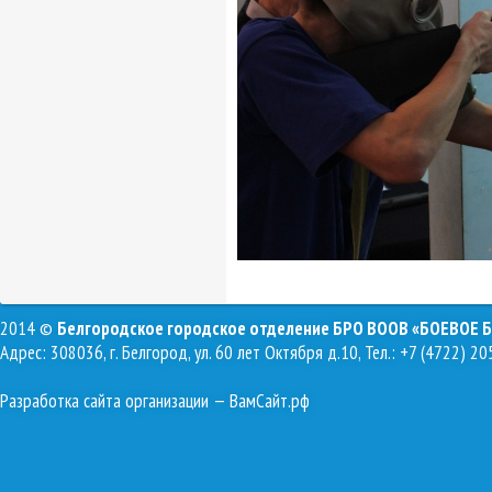
2014 ©
Белгородское городское отделение БРО ВООВ «БОЕВОЕ 
Адрес: 308036, г. Белгород, ул. 60 лет Октября д.10, Тел.: +7 (4722) 20
Разработка сайта организации
— ВамСайт.рф