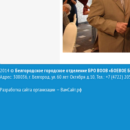
2014 ©
Белгородское городское отделение БРО ВООВ «БОЕВОЕ 
Адрес: 308036, г. Белгород, ул. 60 лет Октября д.10, Тел.: +7 (4722) 20
Разработка сайта организации
— ВамСайт.рф