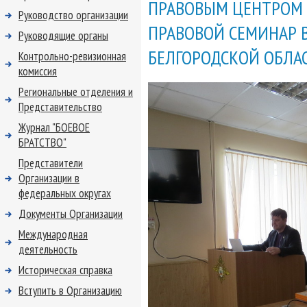
ПРАВОВЫМ ЦЕНТРОМ 
Руководство организации
ПРАВОВОЙ СЕМИНАР 
Руководящие органы
БЕЛГОРОДСКОЙ ОБЛА
Контрольно-ревизионная
комиссия
Региональные отделения и
Представительство
Журнал "БОЕВОЕ
БРАТСТВО"
Представители
Организации в
федеральных округах
Документы Организации
Международная
деятельность
Историческая справка
Вступить в Организацию