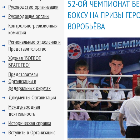
52-ОЙ ЧЕМПИОНАТ Б
Руководство организации
БОКСУ НА ПРИЗЫ ГЕР
Руководящие органы
ВОРОБЬЁВА
Контрольно-ревизионная
комиссия
Региональные отделения и
Представительство
Журнал "БОЕВОЕ
БРАТСТВО"
Представители
Организации в
федеральных округах
Документы Организации
Международная
деятельность
Историческая справка
Вступить в Организацию