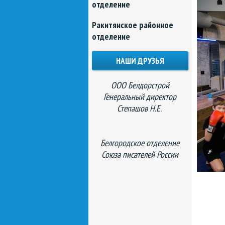
отделение
Ракитянское районное
отделение
НАШИ ДРУЗЬЯ
ООО Белдорстрой
Генеральный директор
Степашов Н.Е.
Белгородское отделение
Союза писателей России