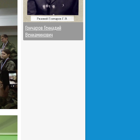
Гончаров Геннадий
Вениаминович