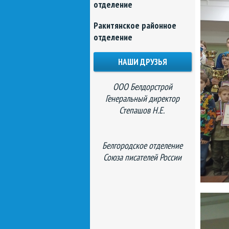
отделение
Ракитянское районное
отделение
НАШИ ДРУЗЬЯ
ООО Белдорстрой
Генеральный директор
Степашов Н.Е.
Белгородское отделение
Союза писателей России