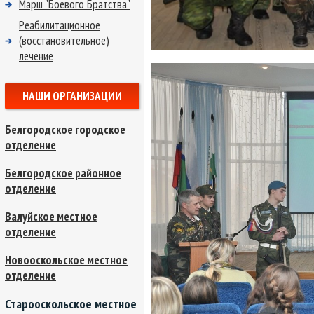
Марш "Боевого Братства"
Реабилитационное
(восстановительное)
лечение
НАШИ ОРГАНИЗАЦИИ
Белгородское городское
отделение
Белгородское районное
отделение
Валуйское местное
отделение
Новооскольское местное
отделение
Старооскольское местное