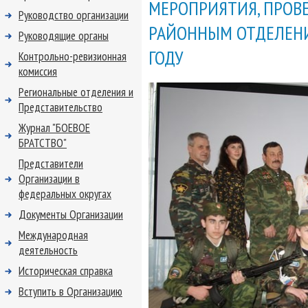
МЕРОПРИЯТИЯ, ПРОВ
Руководство организации
РАЙОННЫМ ОТДЕЛЕНИЕ
Руководящие органы
ГОДУ
Контрольно-ревизионная
комиссия
Региональные отделения и
Представительство
Журнал "БОЕВОЕ
БРАТСТВО"
Представители
Организации в
федеральных округах
Документы Организации
Международная
деятельность
Историческая справка
Вступить в Организацию