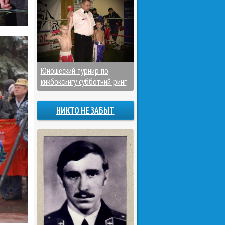
Юношеский турнир по
кикбоксингу субботний ринг
НИКТО НЕ ЗАБЫТ