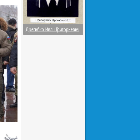
Дрегибко Иван Григорьевич