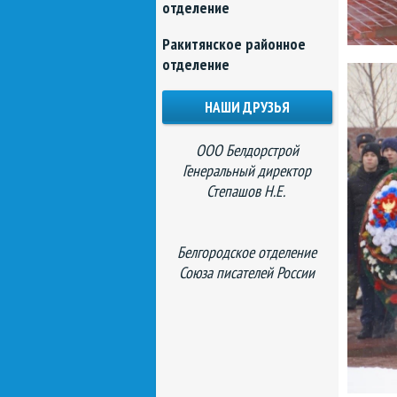
отделение
Ракитянское районное
отделение
НАШИ ДРУЗЬЯ
ООО Белдорстрой
Генеральный директор
Степашов Н.Е.
Белгородское отделение
Союза писателей России