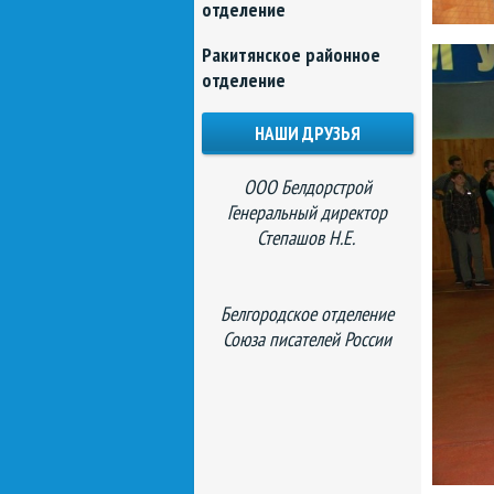
отделение
Ракитянское районное
отделение
НАШИ ДРУЗЬЯ
ООО Белдорстрой
Генеральный директор
Степашов Н.Е.
Белгородское отделение
Союза писателей России