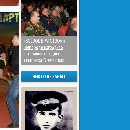
«БОЕВОЕ БРАТСТВО» в
Белгороде наградило
ветеранов ко «Дню
защитника Отечества»
НИКТО НЕ ЗАБЫТ