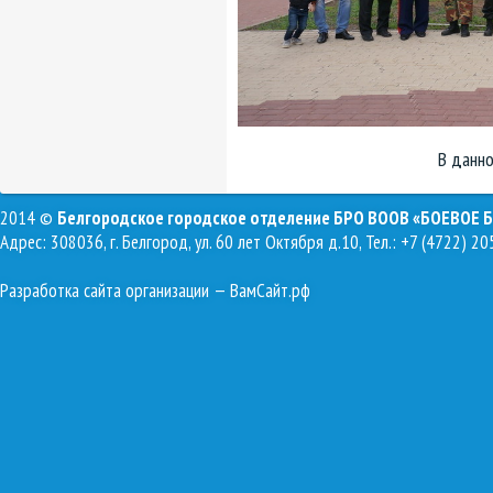
В данно
2014 ©
Белгородское городское отделение БРО ВООВ «БОЕВОЕ 
Адрес: 308036, г. Белгород, ул. 60 лет Октября д.10, Тел.: +7 (4722) 20
Разработка сайта организации
— ВамСайт.рф