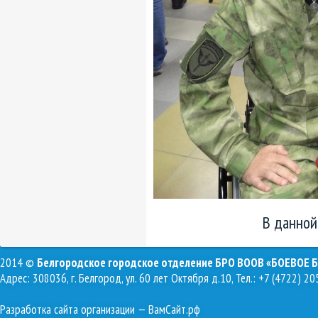
В данной
2014 ©
Белгородское городское отделение БРО ВООВ «БОЕВОЕ 
Адрес: 308036, г. Белгород, ул. 60 лет Октября д.10, Тел.: +7 (4722) 20
Разработка сайта организации
— ВамСайт.рф