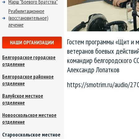
Марш "Боевого Братства"
Реабилитационное
(восстановительное)
лечение
Гостем программы «Щит и м
НАШИ ОРГАНИЗАЦИИ
ветеранов боевых действий
Белгородское городское
командир белгородского СО
отделение
Александр Лопатков
Белгородское районное
https://smotrim.ru/audio/2
отделение
Валуйское местное
отделение
Новооскольское местное
отделение
Старооскольское местное