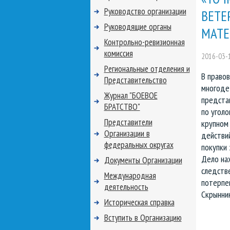
Руководство организации
ВЕТЕ
Руководящие органы
МАТЕ
Контрольно-ревизионная
комиссия
2016-03-
Региональные отделения и
В правов
Представительство
многодет
Журнал "БОЕВОЕ
предста
БРАТСТВО"
по уголо
Представители
крупном
Организации в
действи
федеральных округах
покупки 
Дело на
Документы Организации
следств
Международная
потерпе
деятельность
Скрынни
Историческая справка
Вступить в Организацию