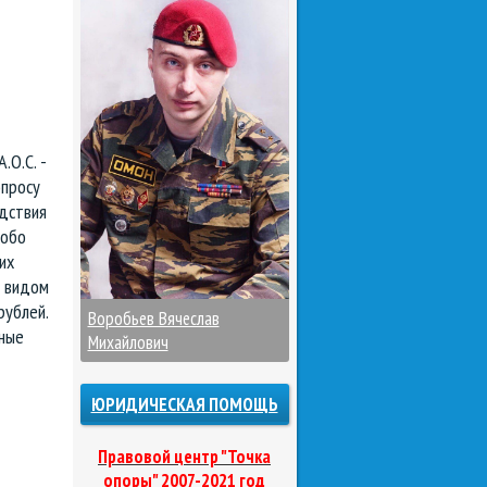
.О.С. -
опросу
дствия
собо
их
д видом
рублей.
Воробьев Вячеслав
ные
Михайлович
ЮРИДИЧЕСКАЯ ПОМОЩЬ
Правовой центр "Точка
опоры" 2007-2021 год