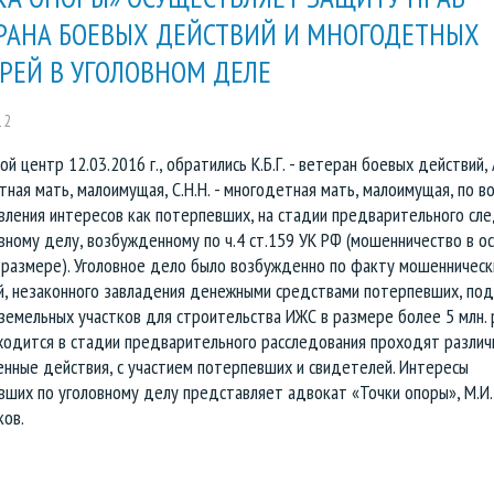
РАНА БОЕВЫХ ДЕЙСТВИЙ И МНОГОДЕТНЫХ
РЕЙ В УГОЛОВНОМ ДЕЛЕ
12
ой центр 12.03.2016 г., обратились К.Б.Г. - ветеран боевых действий, А
ная мать, малоимущая, С.Н.Н. - многодетная мать, малоимущая, по в
вления интересов как потерпевших, на стадии предварительного сле
вному делу, возбужденному по ч.4 ст.159 УК РФ (мошенничество в о
 размере). Уголовное дело было возбужденно по факту мошенническ
й, незаконного завладения денежными средствами потерпевших, по
земельных участков для строительства ИЖС в размере более 5 млн. 
ходится в стадии предварительного расследования проходят различ
енные действия, с участием потерпевших и свидетелей. Интересы
вших по уголовному делу представляет адвокат «Точки опоры», М.И.
ков.