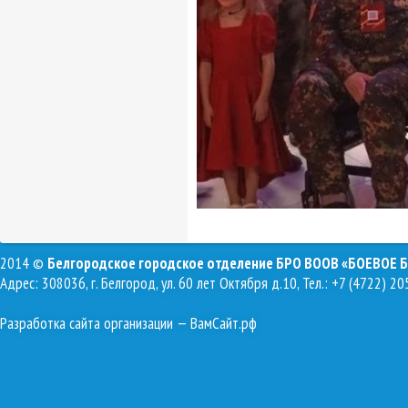
2014 ©
Белгородское городское отделение БРО ВООВ «БОЕВОЕ 
Адрес: 308036, г. Белгород, ул. 60 лет Октября д.10, Тел.: +7 (4722) 20
Разработка сайта организации
— ВамСайт.рф