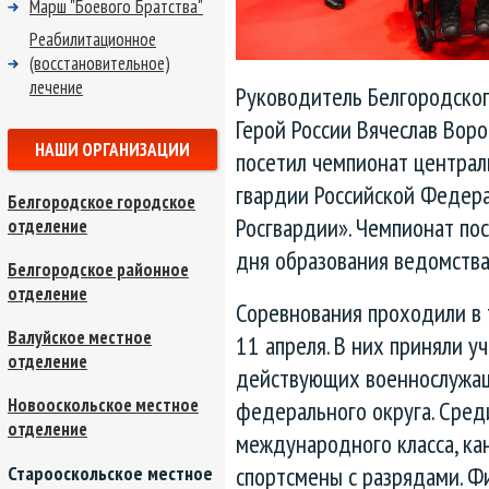
Марш "Боевого Братства"
Реабилитационное
(восстановительное)
лечение
Руководитель Белгородско
Герой России Вячеслав Воро
НАШИ ОРГАНИЗАЦИИ
посетил чемпионат централ
гвардии Российской Федера
Белгородское городское
Росгвардии». Чемпионат пос
отделение
дня образования ведомства
Белгородское районное
отделение
Соревнования проходили в 
Валуйское местное
11 апреля. В них приняли у
отделение
действующих военнослужащ
Новооскольское местное
федерального округа. Сред
отделение
международного класса, ка
спортсмены с разрядами. Ф
Старооскольское местное