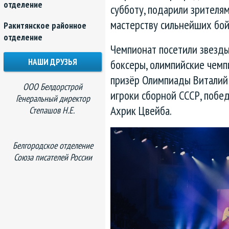
отделение
субботу, подарили зрителя
мастерству сильнейших бой
Ракитянское районное
отделение
Чемпионат посетили звезды
НАШИ ДРУЗЬЯ
боксеры, олимпийские чемп
призёр Олимпиады Виталий 
ООО Белдорстрой
игроки сборной СССР, побе
Генеральный директор
Ахрик Цвейба.
Степашов Н.Е.
Белгородское отделение
Союза писателей России