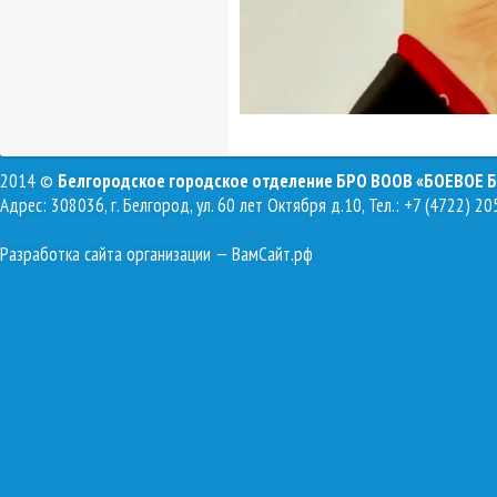
2014 ©
Белгородское городское отделение БРО ВООВ «БОЕВОЕ 
Адрес: 308036, г. Белгород, ул. 60 лет Октября д.10, Тел.: +7 (4722) 20
Разработка сайта организации
— ВамСайт.рф