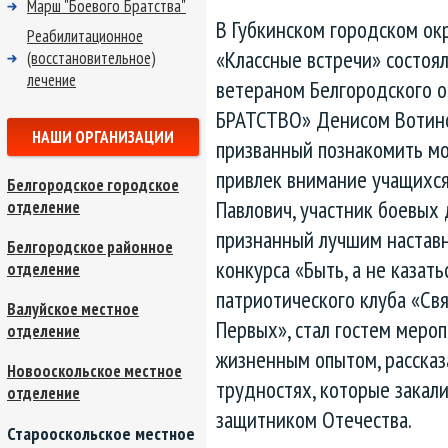
Марш "Боевого Братства"
В Губкинском городском ок
Реабилитационное
«Классные встречи» состоял
(восстановительное)
лечение
ветераном Белгородского 
БРАТСТВО» Денисом Вотино
НАШИ ОРГАНИЗАЦИИ
призванный познакомить м
привлек внимание учащихс
Белгородское городское
Павлович, участник боевых 
отделение
признанный лучшим наставн
Белгородское районное
конкурса «Быть, а не казать
отделение
патриотического клуба «Св
Валуйское местное
Первых», стал гостем меро
отделение
жизненным опытом, рассказ
Новооскольское местное
трудностях, которые закал
отделение
защитником Отечества.
Старооскольское местное