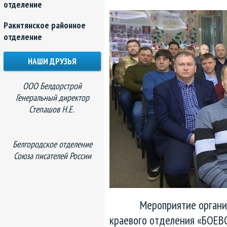
отделение
Ракитянское районное
отделение
НАШИ ДРУЗЬЯ
ООО Белдорстрой
Генеральный директор
Степашов Н.Е.
Белгородское отделение
Союза писателей России
Мероприятие организов
краевого отделения «БОЕВ