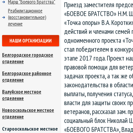
Марш "Боевого Братства"
Приезд заместителя предсе
Реабилитационное
«БОЕВОЕ БРАТСТВО» Н.М. Шу
(восстановительное)
«Точка опоры» В.А. Коротки
лечение
действий и членами семей 
одноименного проекта «Точ
НАШИ ОРГАНИЗАЦИИ
стал победителем в конкур
Белгородское городское
этапе 2017 года. Проект н
отделение
правовой помощи для ветера
Белгородское районное
задачах проекта, а так же
отделение
законодательства в област
Валуйское местное
выплаты, получения статуса
отделение
власти для защиты своих пр
ветеранов, рассказал зам.
Новооскольское местное
отделение
социальный блок Николай Ш
«БОЕВОГО БРАТСТВА», Влад
Старооскольское местное