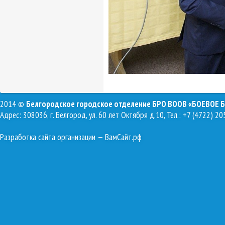
2014 ©
Белгородское городское отделение БРО ВООВ «БОЕВОЕ 
Адрес: 308036, г. Белгород, ул. 60 лет Октября д.10, Тел.: +7 (4722) 20
Разработка сайта организации
— ВамСайт.рф